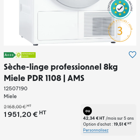
Sèche-linge professionnel 8kg
Miele PDR 1108 | AMS
12507190
Miele
HT
2 168,00 €
ou
HT
1 951,20 €
42,34 €
HT
/mois sur 5 ans
HT
Option d'achat :
19,51 €
Personnalisez