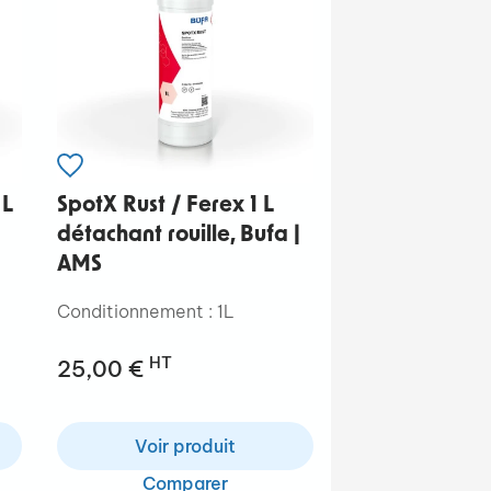
 L
SpotX Rust / Ferex 1 L
détachant rouille, Bufa |
AMS
Conditionnement : 1L
HT
25,00 €
Voir produit
Comparer