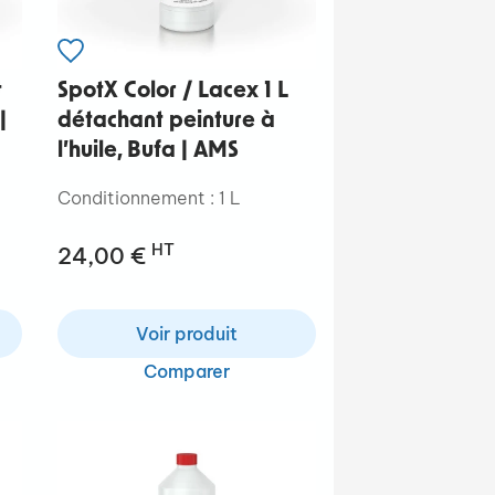
t
SpotX Color / Lacex 1 L
|
détachant peinture à
l’huile, Bufa | AMS
Conditionnement : 1 L
HT
24,00 €
Voir produit
Comparer