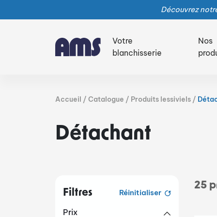
Découvrez notre
Votre
Nos
blanchisserie
prod
Accueil
Catalogue
Produits lessiviels
Déta
Détachant
25
pr
Filtres
Réinitialiser
Prix