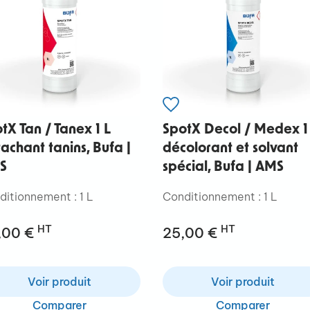
tX Tan / Tanex 1 L
SpotX Decol / Medex 1
achant tanins, Bufa |
décolorant et solvant
S
spécial, Bufa | AMS
ditionnement : 1 L
Conditionnement : 1 L
HT
HT
,00 €
25,00 €
Voir produit
Voir produit
Comparer
Comparer