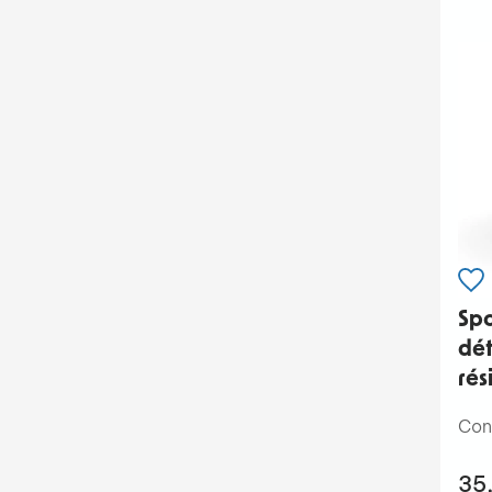
Spo
dét
rés
Con
35