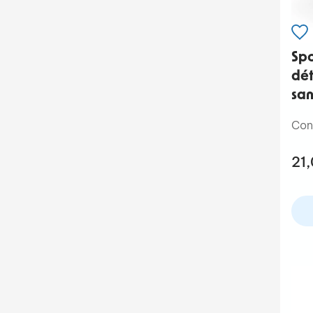
Spo
dét
san
Con
21