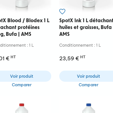
tX Blood / Blodex 1 L
SpotX Ink 1 L détachan
achant protéines
huiles et graisses, Bufa 
g, Bufa | AMS
AMS
ditionnement : 1 L
Conditionnement : 1 L
HT
HT
,01 €
23,59 €
Voir produit
Voir produit
Comparer
Comparer