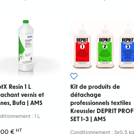
tX Resin 1 L
Kit de produits de
achant vernis et
détachage
ines, Bufa | AMS
professionnels textiles
Kreussler DEPRIT PROF
ditionnement : 1 L
SET 1-3 | AMS
HT
,00 €
Conditionnement : 3x0,5 k