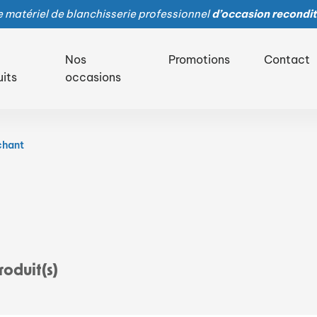
 matériel de blanchisserie professionnel
d’occasion recondit
Nos
Promotions
Contact
uits
occasions
chant
oduit(s)