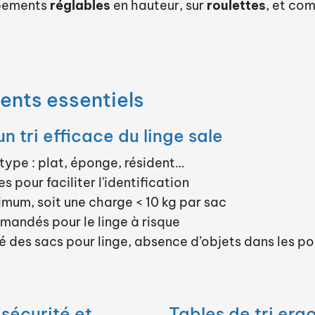
uipements
réglables
en hauteur, sur
roulettes
, et com
ents essentiels
n tri efficace du linge sale
 type : plat, éponge, résident…
es pour faciliter l'identification
mum, soit une charge < 10 kg par sac
andés pour le linge à risque
é des sacs pour linge, absence d’objets dans les p
sécurité et
Tables de tri erg