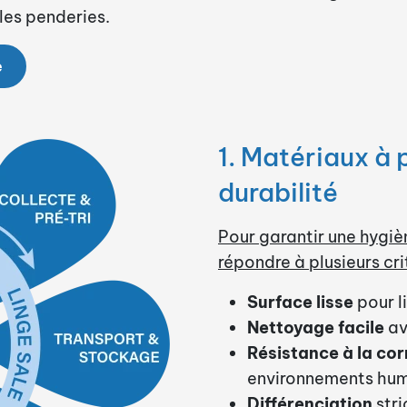
 les penderies.
e
1. Matériaux à p
durabilité
Pour garantir une hygiè
répondre à plusieurs cri
Surface lisse
pour l
Nettoyage facile
av
Résistance à la cor
environnements hu
Différenciation
stri