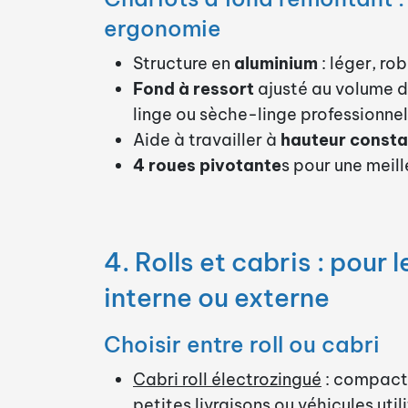
ergonomie
Structure en
aluminium
: léger, ro
Fond à ressort
ajusté au volume 
linge ou sèche-linge professionnel
Aide à travailler à
hauteur consta
4 roues pivotante
s pour une meill
4. Rolls et cabris : pour 
interne ou externe
Choisir entre roll ou cabri
Cabri roll électrozingué
: compact,
petites livraisons ou véhicules util