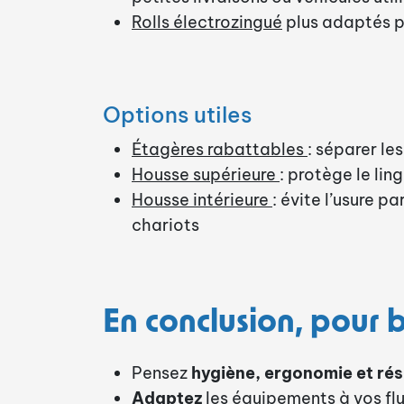
Rolls électrozingué
plus adaptés p
Options utiles
Étagères rabattables
: séparer les
Housse supérieure
: protège le lin
Housse intérieure
: évite l’usure p
chariots
En conclusion, pour 
Pensez
hygiène, ergonomie et ré
Adaptez
les équipements à vos fl