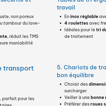
travail
buste, non poreux
En
inox réglable
ave
du tambour du lave-
4 roulettes
avec fre
Idéales pour le
tri 
nte
, réduit les TMS
de traitement
eure maniabilité
5. Chariots de tra
le transport
bon équilibre
Choisir des
dimens
surcharger
Veiller à une
bonne r
 parfait pour les
Préférer des
roues s
itaires