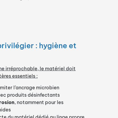
rivilégier : hygiène et
ne irréprochable, le matériel doit
tères essentiels :
imiter l’ancrage microbien
ec produits désinfectants
rosion
, notamment pour les
mides
cte du matériel dédié au linge propre